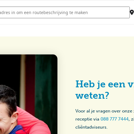
- Lampionnenoptocht Lambertijnenhof [Jf47pNQIG]
Heb je een v
weten?
Voor al je vragen over onze
receptie via
088 777 7444
, 
cliëntadviseurs.