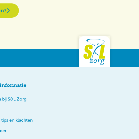
en?
informatie
 bij S&L Zorg
 tips en klachten
imer