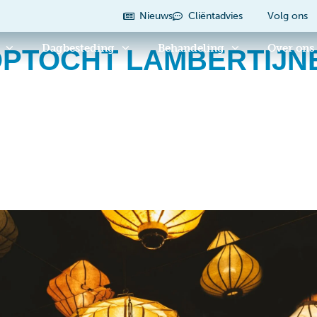
Nieuws
Cliëntadvies
Volg ons
Dagbesteding
Behandeling
Over ons
PTOCHT LAMBERTIJN