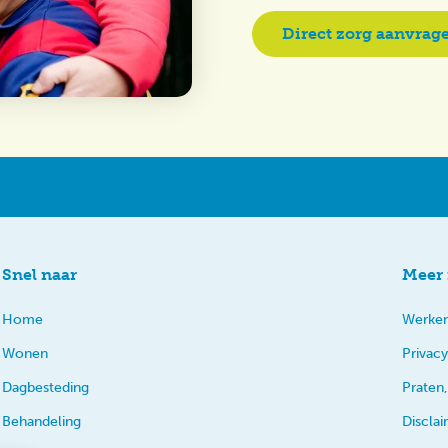
Direct zorg aanvrag
Snel naar
Meer 
Home
Werken
Wonen
Privacy
Dagbesteding
Praten,
Behandeling
Discla