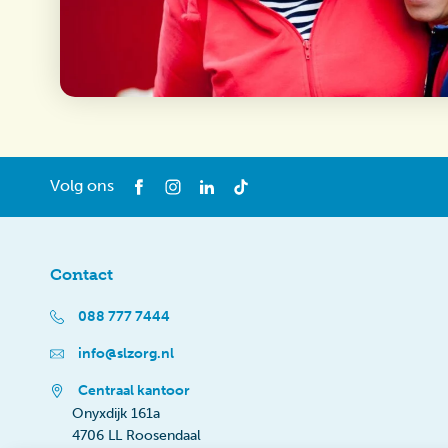
Volg ons
Contact
088 777 7444
info@slzorg.nl
Centraal kantoor
Onyxdijk 161a
4706 LL Roosendaal