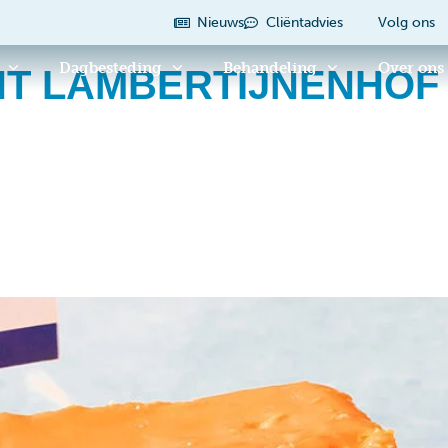
Nieuws
Cliëntadvies
Volg ons
Dagbesteding
Behandeling
Over ons
T LAMBERTIJNENHOF