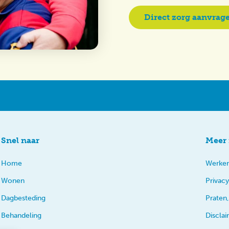
Direct zorg aanvrag
Snel naar
Meer 
Home
Werken
Wonen
Privacy
Dagbesteding
Praten,
Behandeling
Discla