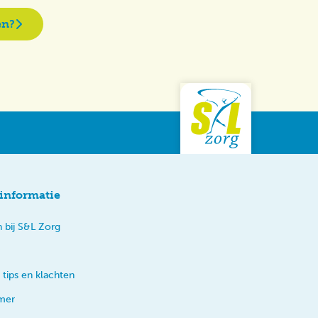
en?
informatie
 bij S&L Zorg
 tips en klachten
imer