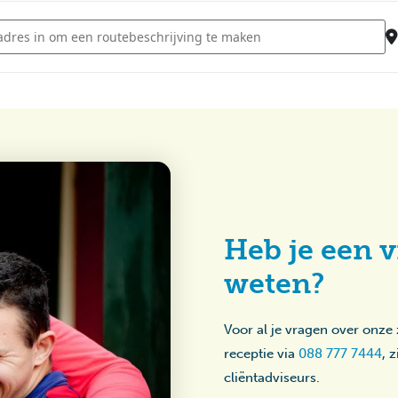
- Koningsnacht Lambertijnenhof [QDJVlavWU]
Heb je een v
weten?
Voor al je vragen over onze
receptie via
088 777 7444
, 
cliëntadviseurs.