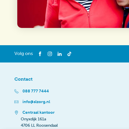
Volg ons
Contact
088 777 7444
info@slzorg.nl
Centraal kantoor
Onyxdijk 161a
4706 LL Roosendaal