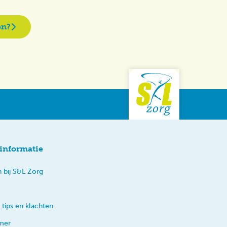
en?
informatie
 bij S&L Zorg
 tips en klachten
imer