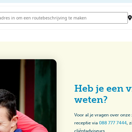
- Koningsavond Sterrebos [QJogFULfM]
Heb je een v
weten?
Voor al je vragen over onze
receptie via
088 777 7444
, 
cliëntadviseurs.