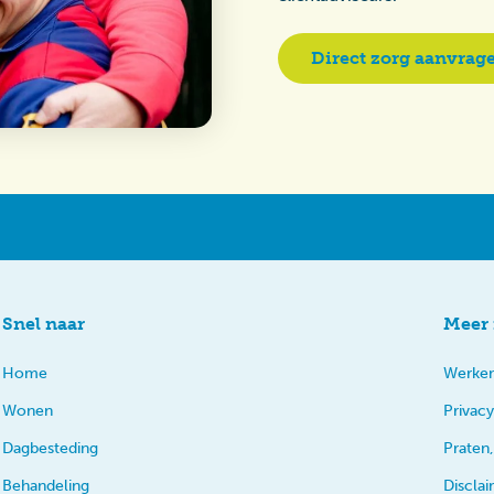
Direct zorg aanvrag
Snel naar
Meer 
Home
Werken
Wonen
Privacy
Dagbesteding
Praten,
Behandeling
Discla