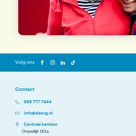
Volg ons
Contact
088 777 7444
info@slzorg.nl
Centraal kantoor
Onyxdijk 161a