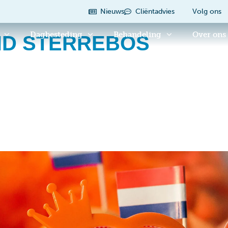
Nieuws
Cliëntadvies
Volg ons
Dagbesteding
Behandeling
Over ons
D STERREBOS