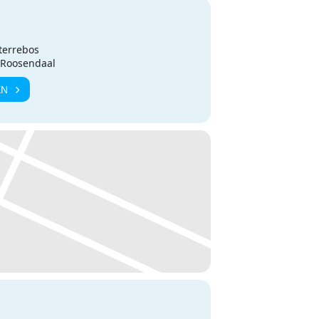
terrebos
L Roosendaal
EN