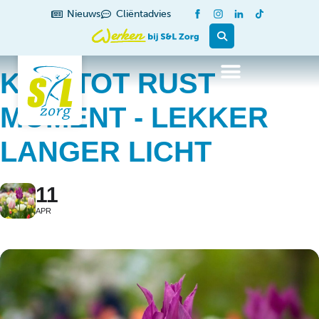
Nieuws
Cliëntadvies
KOM TOT RUST
MOMENT - LEKKER
LANGER LICHT
11
APR