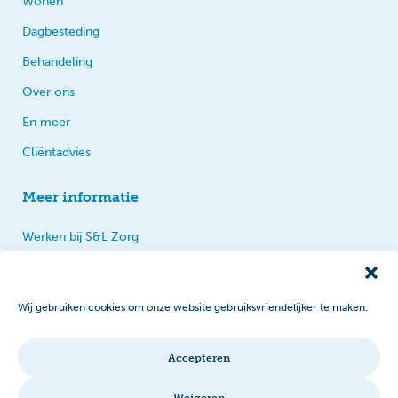
Wonen
Dagbesteding
Behandeling
Over ons
En meer
Cliëntadvies
Meer informatie
Werken bij S&L Zorg
Privacy
Praten, tips en klachten
Wij gebruiken cookies om onze website gebruiksvriendelijker te maken.
Disclaimer
Cookiebeleid
Accepteren
Intranet
Weigeren