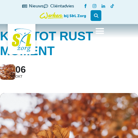
Nieuws
Cliëntadvies
KOM TOT RUST
MOMENT
06
OKT