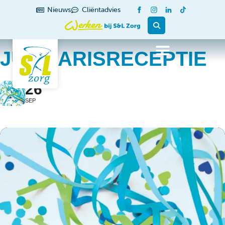
Nieuws
Cliëntadvies
JUBILARISRECEPTIE
26
SEP