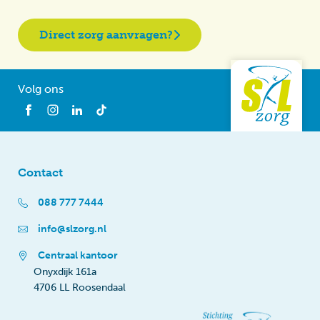
Direct zorg aanvragen?
Volg ons
Contact
088 777 7444
info@slzorg.nl
Centraal kantoor
Onyxdijk 161a
4706 LL Roosendaal