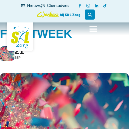
Nieuws
Cliëntadvies
FEESTWEEK
21
25
SEP