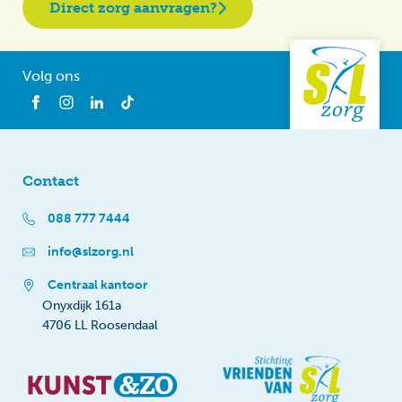
Direct zorg aanvragen?
Volg ons
Contact
088 777 7444
info@slzorg.nl
Centraal kantoor
Onyxdijk 161a
4706 LL Roosendaal