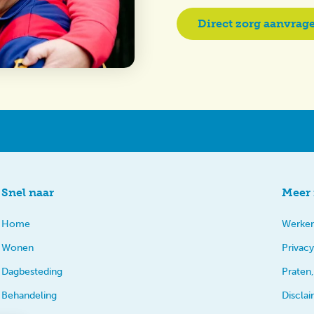
Direct zorg aanvrag
Snel naar
Meer 
Home
Werken
Wonen
Privacy
Dagbesteding
Praten,
Behandeling
Discla