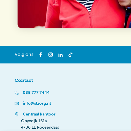
Volg ons
Contact
088 777 7444
info@slzorg.nl
Centraal kantoor
Onyxdijk 161a
4706 LL Roosendaal