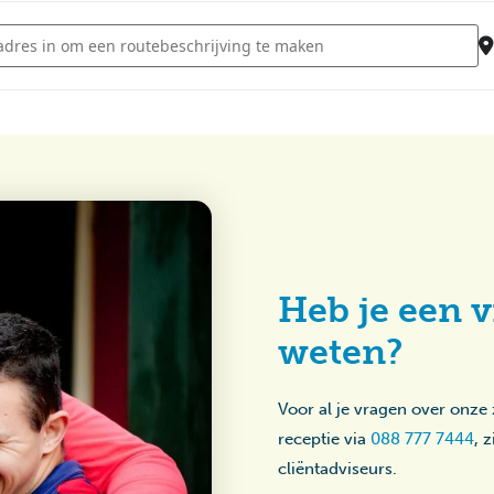
 Disco - Sterrebos [AT38Wu9ql]
Heb je een v
weten?
Voor al je vragen over onze
receptie via
088 777 7444
, 
cliëntadviseurs.