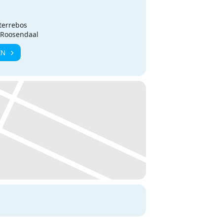
terrebos
L Roosendaal
EN