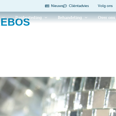
Nieuws
Cliëntadvies
Volg ons
Dagbesteding
Behandeling
Over ons
REBOS