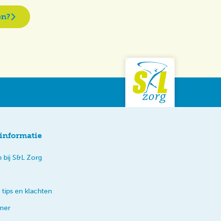
en?
informatie
 bij S&L Zorg
 tips en klachten
imer