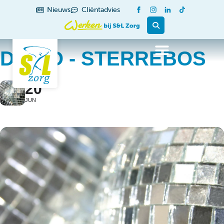
Nieuws
Cliëntadvies
DISCO - STERREBOS
20
JUN