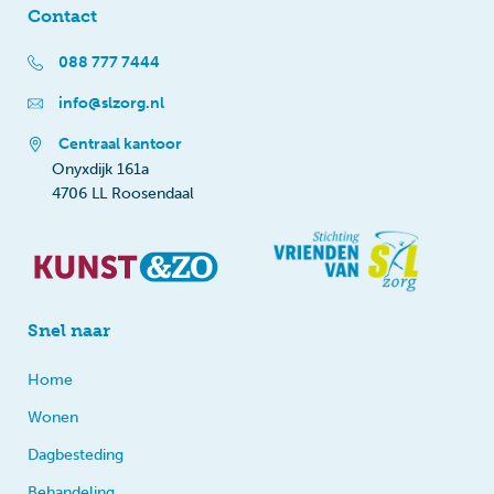
Contact
088 777 7444
info@slzorg.nl
Centraal kantoor
Onyxdijk 161a
4706 LL Roosendaal
Snel naar
Home
Wonen
Dagbesteding
Behandeling