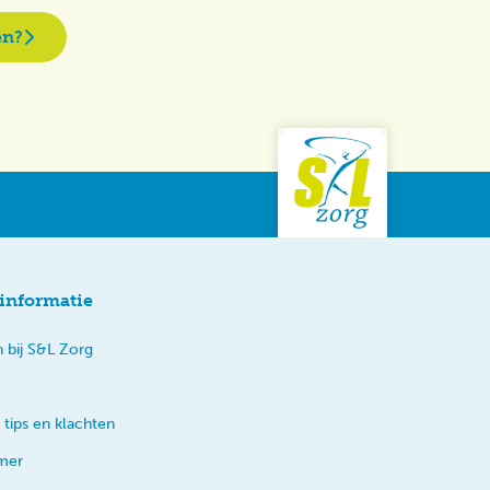
en?
informatie
 bij S&L Zorg
 tips en klachten
imer