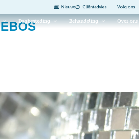
Nieuws
Cliëntadvies
Volg ons
Dagbesteding
Behandeling
Over ons
REBOS