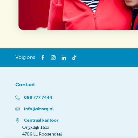
Volg ons
Contact
088 777 7444
info@slzorg.nl
Centraal kantoor
Onyxdijk 161a
4706 LL Roosendaal