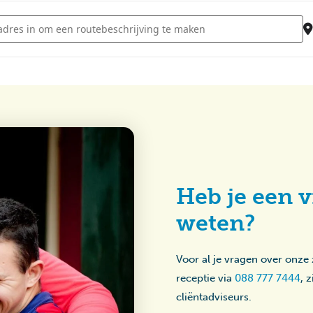
 Disco - Sterrebos [EsSfPLmC8]
Heb je een v
weten?
Voor al je vragen over onze
receptie via
088 777 7444
, 
cliëntadviseurs.