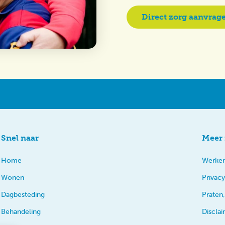
Direct zorg aanvrag
Snel naar
Meer 
Home
Werken
Wonen
Privacy
Dagbesteding
Praten,
Behandeling
Discla