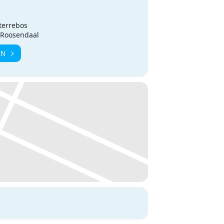
terrebos
L Roosendaal
EN