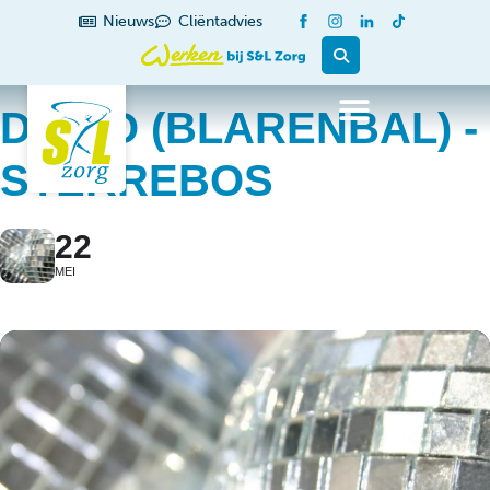
Nieuws
Cliëntadvies
DISCO (BLARENBAL) -
STERREBOS
22
MEI