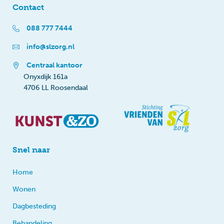
Contact
088 777 7444
info@slzorg.nl
Centraal kantoor
Onyxdijk 161a
4706 LL Roosendaal
Snel naar
Home
Wonen
Dagbesteding
Behandeling