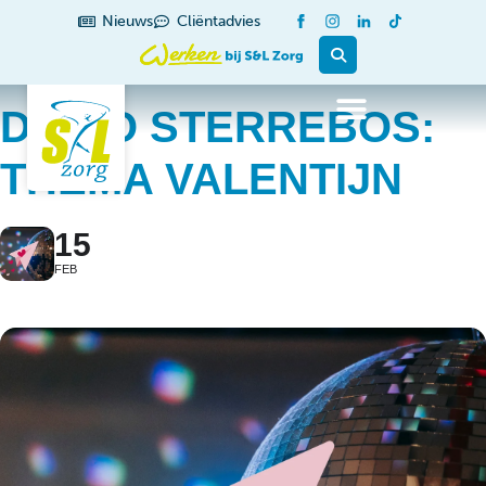
Nieuws
Cliëntadvies
DISCO STERREBOS:
THEMA VALENTIJN
15
FEB