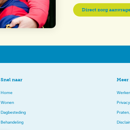
Direct zorg aanvrag
Snel naar
Meer 
Home
Werken
Wonen
Privacy
Dagbesteding
Praten,
Behandeling
Discla