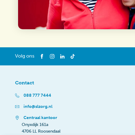
Volg ons
Contact
088 777 7444
info@slzorg.nl
Centraal kantoor
Onyxdijk 161a
4706 LL Roosendaal