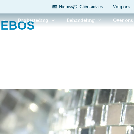
Nieuws
Cliëntadvies
Volg ons
Dagbesteding
Behandeling
Over ons
REBOS