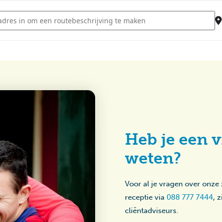
- Disco - Sterrebos [QNTvHHaya]
Heb je een v
weten?
Voor al je vragen over onze
receptie via
088 777 7444
, 
cliëntadviseurs.