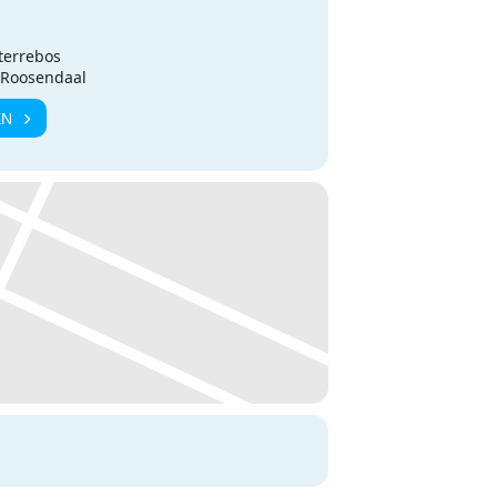
terrebos
L Roosendaal
EN