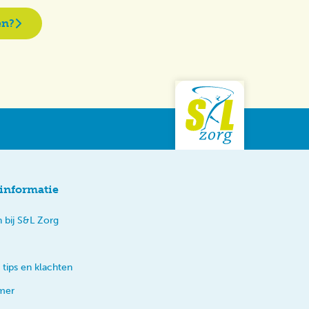
en?
informatie
 bij S&L Zorg
 tips en klachten
imer