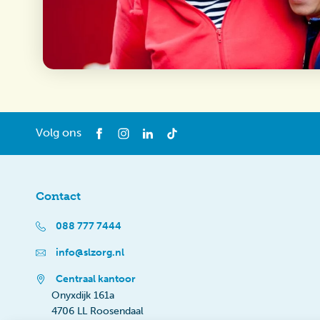
Volg ons
Contact
088 777 7444
info@slzorg.nl
Centraal kantoor
Onyxdijk 161a
4706 LL Roosendaal