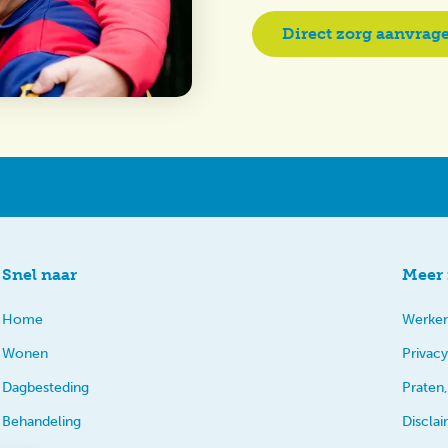
Direct zorg aanvrag
Snel naar
Meer 
Home
Werken
Wonen
Privacy
Dagbesteding
Praten,
Behandeling
Discla