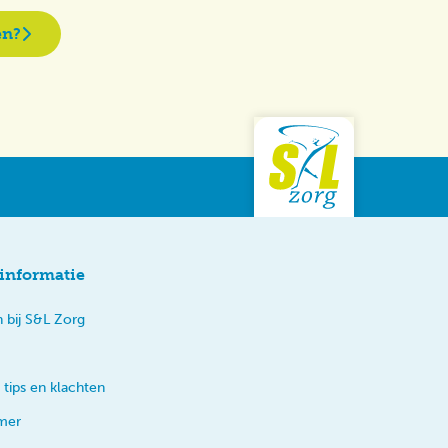
en?
informatie
 bij S&L Zorg
 tips en klachten
imer