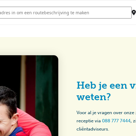
- Disco - Lambertijnenhof [YB0uemVwf]
Heb je een v
weten?
Voor al je vragen over onze
receptie via
088 777 7444
, 
cliëntadviseurs.