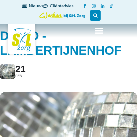
Nieuws
Cliëntadvies
DISCO -
LAMBERTIJNENHOF
21
FEB