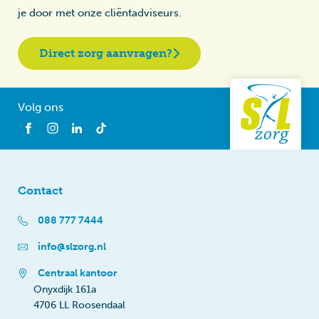
je door met onze cliëntadviseurs.
Direct zorg aanvragen?
Volg ons
Contact
088 777 7444
info@slzorg.nl
Centraal kantoor
Onyxdijk 161a
4706 LL Roosendaal