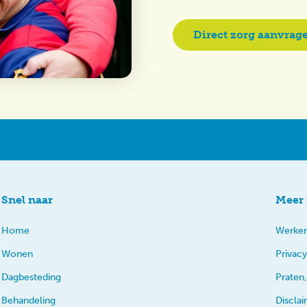
Direct zorg aanvrag
Snel naar
Meer 
Home
Werken
Wonen
Privacy
Dagbesteding
Praten,
Behandeling
Discla