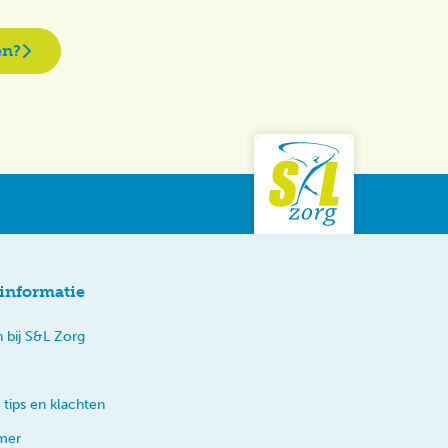
en?
informatie
 bij S&L Zorg
 tips en klachten
imer