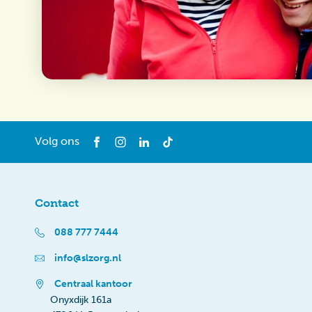
Volg ons
Contact
088 777 7444
info@slzorg.nl
Centraal kantoor
Onyxdijk 161a