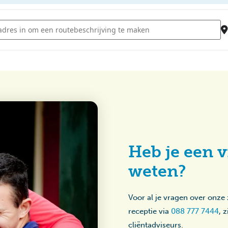
- Breicafé Lambertijnenhof [7Nr896kr6]
Heb je een v
weten?
Voor al je vragen over onze
receptie via
088 777 7444
, 
cliëntadviseurs.