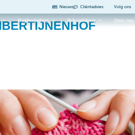
Nieuws
Cliëntadvies
Volg ons
Dagbesteding
Behandeling
Over ons
MBERTIJNENHOF