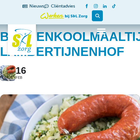
Nieuws
Cliëntadvies
BOERENKOOLMAALTI
LAMBERTIJNENHOF
16
FEB