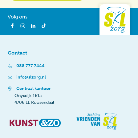
Volg ons
Contact
088 777 7444
info@slzorg.nl
Centraal kantoor
Onyxdijk 161a
4706 LL Roosendaal