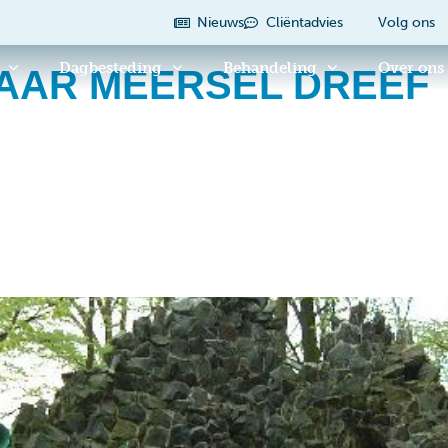
Nieuws
Cliëntadvies
Volg ons
Dagbesteding
Behandeling
Over ons
AAR MEERSEL DREEF