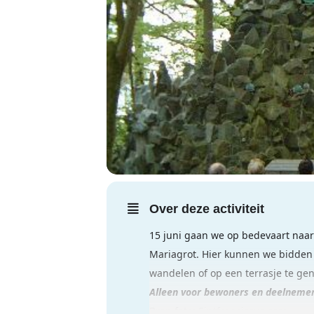
Over deze activiteit
15 juni gaan we op bedevaart naar
Mariagrot. Hier kunnen we bidden e
wandelen of op een terrasje te gen
Alleen voor bewoners en deelnemer
Bron foto:
Sintfranciscus.com