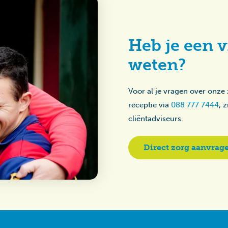
Heb je een v
weten?
Voor al je vragen over onze
receptie via
088 777 7444
, 
cliëntadviseurs.
Direct zorg aanvrag