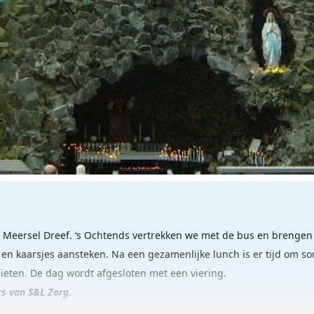
 Meersel Dreef. ‘s Ochtends vertrekken we met de bus en brengen
n kaarsjes aansteken. Na een gezamenlijke lunch is er tijd om sou
ieten. De dag wordt afgesloten met een viering.
s van S&L Zorg.