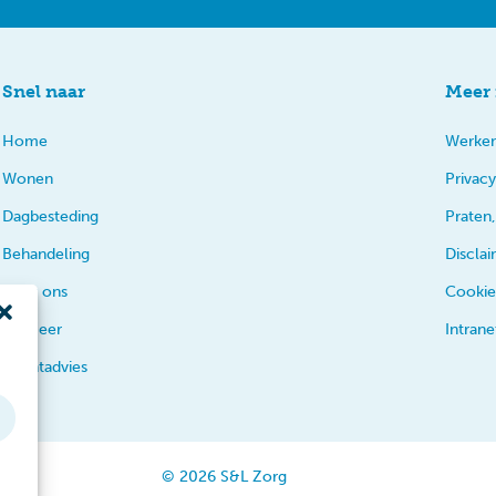
Snel naar
Meer 
Home
Werken
Wonen
Privacy
Dagbesteding
Praten,
Behandeling
Discla
Over ons
Cookie
En meer
Intrane
Cliëntadvies
© 2026 S&L Zorg