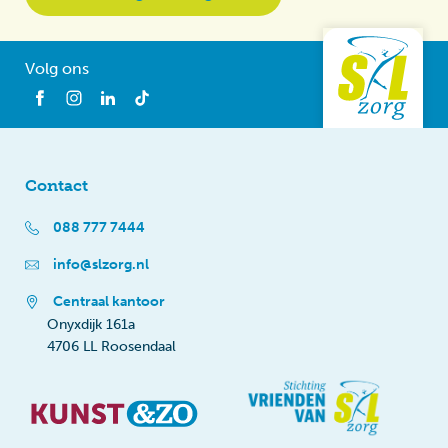
Volg ons
Contact
088 777 7444
info@slzorg.nl
Centraal kantoor
Onyxdijk 161a
4706 LL Roosendaal