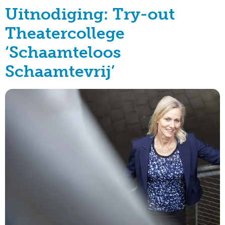
Uitnodiging: Try-out
Theatercollege
‘Schaamteloos
Schaamtevrij’