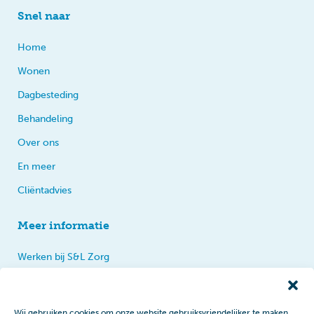
Snel naar
Home
Wonen
Dagbesteding
Behandeling
Over ons
En meer
Cliëntadvies
Meer informatie
Werken bij S&L Zorg
Privacy
Praten, tips en klachten
Wij gebruiken cookies om onze website gebruiksvriendelijker te maken.