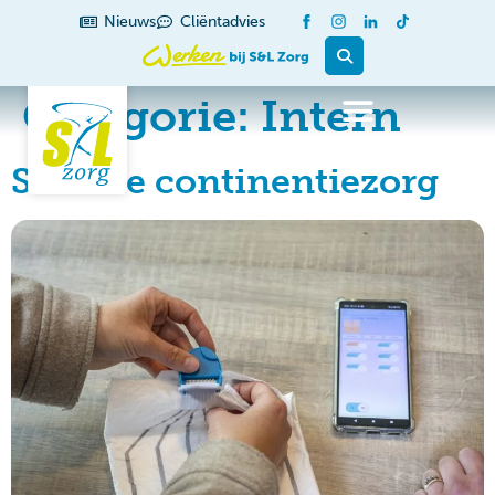
de
Nieuws
Cliëntadvies
inhoud
Categorie:
Intern
Slimme continentiezorg