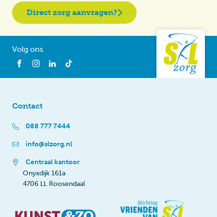
Direct zorg aanvragen?
Volg ons
Contact
088 777 7444
info@slzorg.nl
Centraal kantoor
Onyxdijk 161a
4706 LL Roosendaal