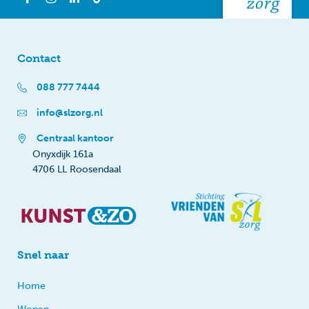
Contact
088 777 7444
info@slzorg.nl
Centraal kantoor
Onyxdijk 161a
4706 LL Roosendaal
Snel naar
Home