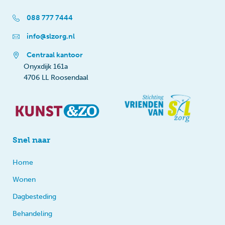
088 777 7444
info@slzorg.nl
Centraal kantoor
Onyxdijk 161a
4706 LL Roosendaal
Snel naar
Home
Wonen
Dagbesteding
Behandeling