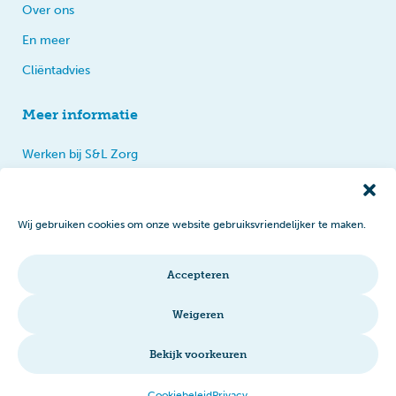
Over ons
En meer
Cliëntadvies
Meer informatie
Werken bij S&L Zorg
Privacy
Praten, tips en klachten
Wij gebruiken cookies om onze website gebruiksvriendelijker te maken.
Disclaimer
Cookiebeleid
Accepteren
Intranet
Weigeren
Bekijk voorkeuren
© 2026 S&L Zorg
Cookiebeleid
Privacy