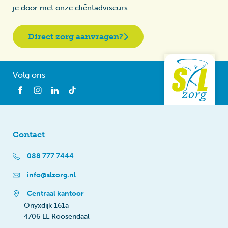
je door met onze cliëntadviseurs.
Direct zorg aanvragen?
Volg ons
Contact
088 777 7444
info@slzorg.nl
Centraal kantoor
Onyxdijk 161a
4706 LL Roosendaal