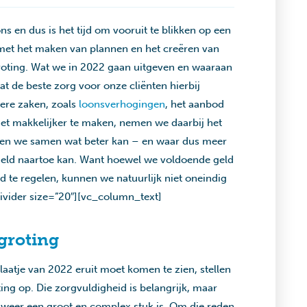
ns en dus is het tijd om vooruit te blikken op een
n met het maken van plannen en het creëren van
roting. Wat we in 2022 gaan uitgeven en waaraan
at de beste zorg voor onze cliënten hierbij
ere zaken, zoals
loonsverhogingen
, het aanbod
het makkelijker te maken, nemen we daarbij het
enken we samen wat beter kan – en waar dus meer
geld naartoe kan. Want hoewel we voldoende geld
 te regelen, kunnen we natuurlijk niet oneindig
vider size=”20″][vc_column_text]
groting
atje van 2022 eruit moet komen te zien, stellen
ing op. Die zorgvuldigheid is belangrijk, maar
r weer een groot en complex stuk is. Om die reden