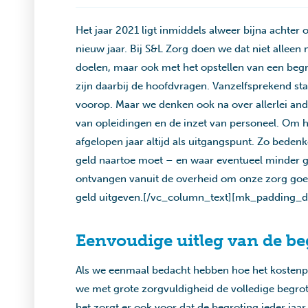
Het jaar 2021 ligt inmiddels alweer bijna achter o
nieuw jaar. Bij S&L Zorg doen we dat niet allee
doelen, maar ook met het opstellen van een beg
zijn daarbij de hoofdvragen. Vanzelfsprekend sta
voorop. Maar we denken ook na over allerlei and
van opleidingen en de inzet van personeel. Om 
afgelopen jaar altijd als uitgangspunt. Zo bed
geld naartoe moet – en waar eventueel minder 
ontvangen vanuit de overheid om onze zorg goed
geld uitgeven.[/vc_column_text][mk_padding_di
Eenvoudige uitleg van de be
Als we eenmaal bedacht hebben hoe het kostenpla
we met grote zorgvuldigheid de volledige begrot
het zorgt er ook voor dat de begroting ieder jaa