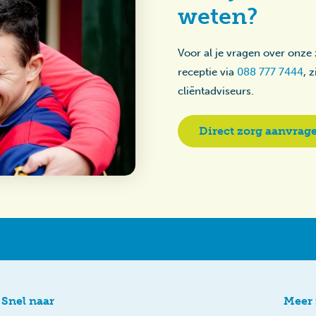
weten?
Voor al je vragen over onze
receptie via
088 777 7444
, 
cliëntadviseurs.
Direct zorg aanvrag
Snel naar
Meer 