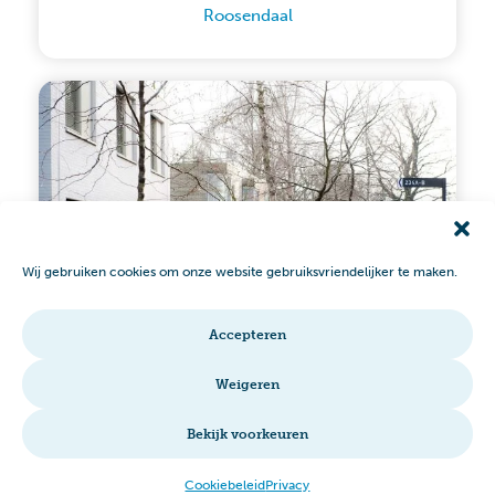
Roosendaal
Wij gebruiken cookies om onze website gebruiksvriendelijker te maken.
Accepteren
Weigeren
Lambertijnen­hof
Bergen op Zoom
Bekijk voorkeuren
Cookiebeleid
Privacy