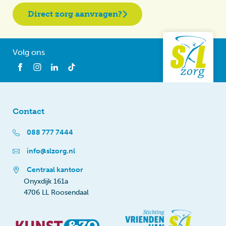
Direct zorg aanvragen?
Volg ons
Contact
088 777 7444
info@slzorg.nl
Centraal kantoor
Onyxdijk 161a
4706 LL Roosendaal