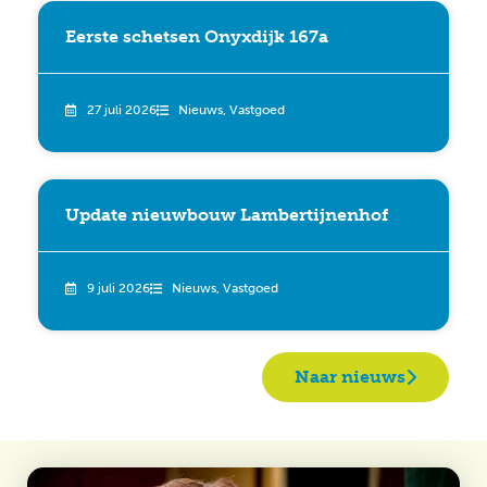
Eerste schetsen Onyxdijk 167a
27 juli 2026
Nieuws
,
Vastgoed
Update nieuwbouw Lambertijnenhof
9 juli 2026
Nieuws
,
Vastgoed
Naar nieuws