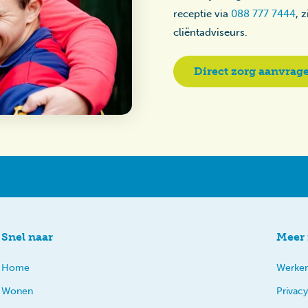
receptie via
088 777 7444
, 
cliëntadviseurs.
Direct zorg aanvrag
Snel naar
Meer 
Home
Werken
Wonen
Privacy