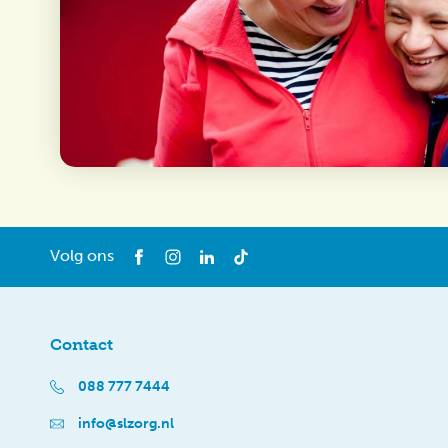
Volg ons
Contact
088 777 7444
info@slzorg.nl