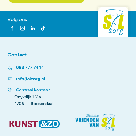
Volg ons
Contact
088 777 7444
info@slzorg.nl
Centraal kantoor
Onyxdijk 161a
4706 LL Roosendaal