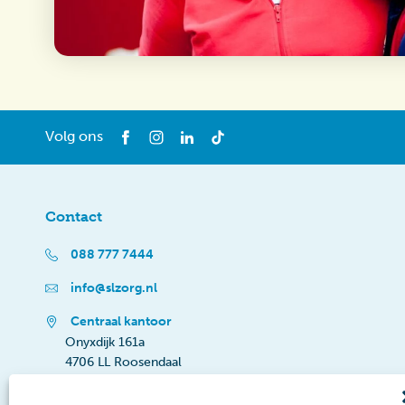
Volg ons
Contact
088 777 7444
info@slzorg.nl
Centraal kantoor
Onyxdijk 161a
4706 LL Roosendaal