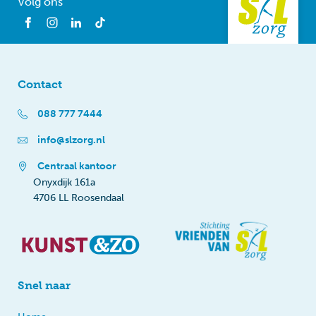
Volg ons
Contact
088 777 7444
info@slzorg.nl
Centraal kantoor
Onyxdijk 161a
4706 LL Roosendaal
Snel naar