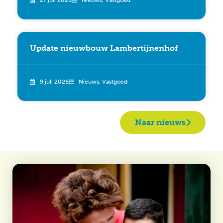
27 juli 2026
Nieuws
,
Vastgoed
Update nieuwbouw Lambertijnenhof
9 juli 2026
Nieuws
,
Vastgoed
Naar nieuws