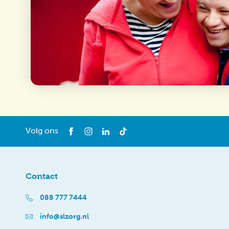
Volg ons
Contact
088 777 7444
info@slzorg.nl