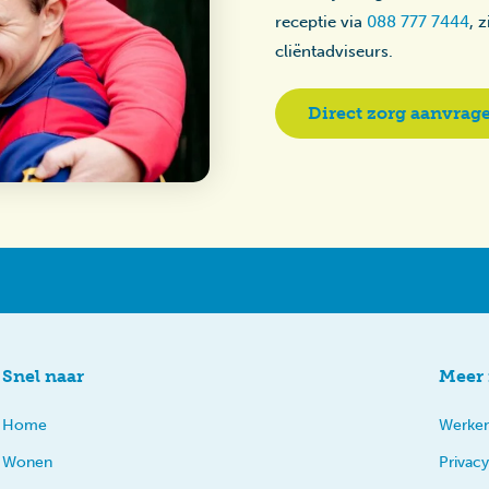
receptie via
088 777 7444
, 
cliëntadviseurs.
Direct zorg aanvrag
Snel naar
Meer 
Home
Werken
Wonen
Privacy