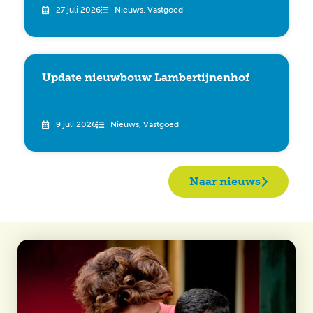
27 juli 2026
Nieuws
,
Vastgoed
Update nieuwbouw Lambertijnenhof
9 juli 2026
Nieuws
,
Vastgoed
Naar nieuws