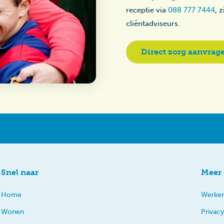
receptie via
088 777 7444
, 
cliëntadviseurs.
Direct zorg aanvrag
Snel naar
Meer 
Home
Werken
Wonen
Privacy