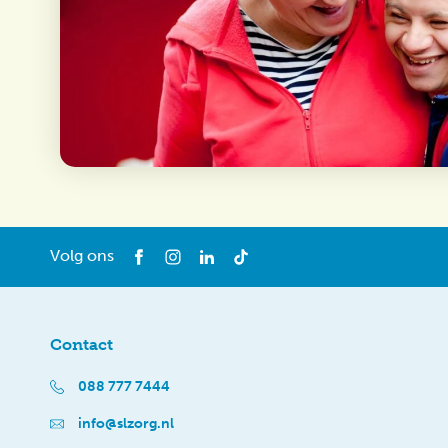
Volg ons
Contact
088 777 7444
info@slzorg.nl