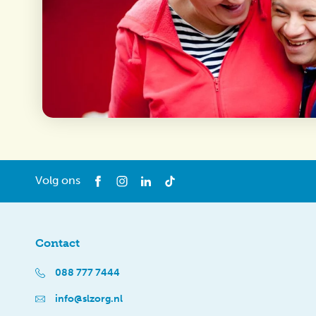
Volg ons
Contact
088 777 7444
info@slzorg.nl