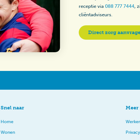
receptie via
088 777 7444
, 
cliëntadviseurs.
Direct zorg aanvrag
Snel naar
Meer 
Home
Werken
Wonen
Privacy