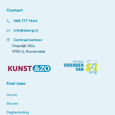
Contact
088 777 7444
info@slzorg.nl
Centraal kantoor
Onyxdijk 161a
4706 LL Roosendaal
Snel naar
Home
Wonen
Dagbesteding