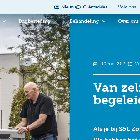
Nieuws
Cliëntadvies
Volg ons
Dagbesteding
Behandeling
Over ons
30 mei 2024
Ve
Van zel
begele
Als je bij S&L Z