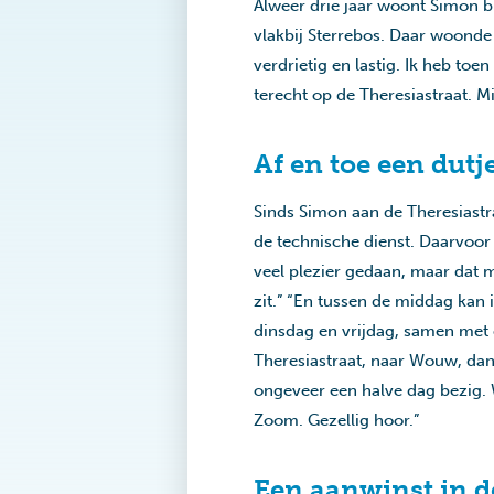
Alweer drie jaar woont Simon bi
vlakbij Sterrebos. Daar woonde 
verdrietig en lastig. Ik heb to
terecht op de Theresiastraat. M
Af en toe een dutj
Sinds Simon aan de Theresiastra
de technische dienst. Daarvoor h
veel plezier gedaan, maar dat m
zit.” “En tussen de middag kan 
dinsdag en vrijdag, samen met e
Theresiastraat, naar Wouw, da
ongeveer een halve dag bezig. W
Zoom. Gezellig hoor.”
Een aanwinst in d