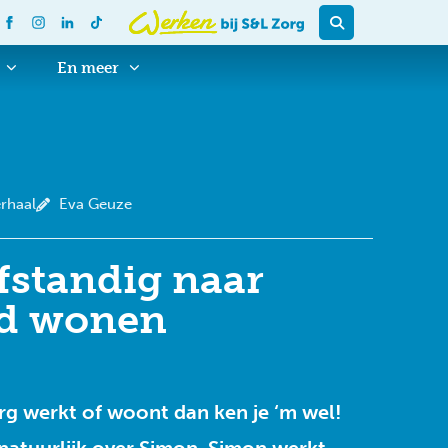
En meer
rhaal
Eva Geuze
fstandig naar
id wonen
org werkt of woont dan ken je ‘m wel!