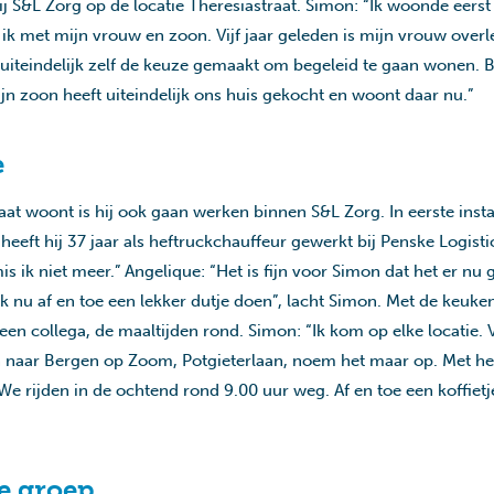
j S&L Zorg op de locatie Theresiastraat. Simon: “Ik woonde eerst 
ik met mijn vrouw en zoon. Vijf jaar geleden is mijn vrouw overl
en uiteindelijk zelf de keuze gemaakt om begeleid te gaan wonen. 
ijn zoon heeft uiteindelijk ons huis gekocht en woont daar nu.”
e
at woont is hij ook gaan werken binnen S&L Zorg. In eerste inst
eeft hij 37 jaar als heftruckchauffeur gewerkt bij Penske Logistic
is ik niet meer.” Angelique: “Het is fijn voor Simon dat het er nu
ik nu af en toe een lekker dutje doen”, lacht Simon. Met de keuke
en collega, de maaltijden rond. Simon: “Ik kom op elke locatie. 
n naar Bergen op Zoom, Potgieterlaan, noem het maar op. Met he
e rijden in de ochtend rond 9.00 uur weg. Af en toe een koffietj
e groep