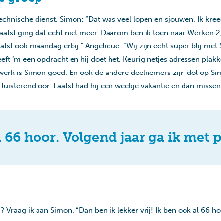
echnische dienst. Simon: “Dat was veel lopen en sjouwen. Ik kree
laatst ging dat echt niet meer. Daarom ben ik toen naar Werken 2,
atst ook maandag erbij.” Angelique: “Wij zijn echt super blij met
geeft ‘m een opdracht en hij doet het. Keurig netjes adressen plak
siewerk is Simon goed. En ook de andere deelnemers zijn dol op S
n luisterend oor. Laatst had hij een weekje vakantie en dan missen
l 66 hoor. Volgend jaar ga ik met 
Vraag ik aan Simon. “Dan ben ik lekker vrij! Ik ben ook al 66 hoo