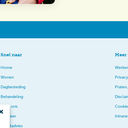
Snel naar
Meer 
Home
Werken
Wonen
Privacy
Dagbesteding
Praten,
Behandeling
Discla
Over ons
Cookie
En meer
Intrane
Cliëntadvies