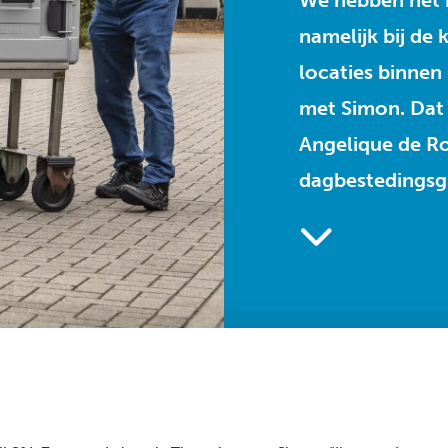
We hebben het n
namelijk bij de
locaties binnen
met Simon. Dat
Angelique de Roo
dagbestedingsg