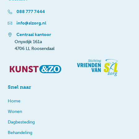
088 777 7444
info@slzorg.nl
Centraal kantoor
Onyxdijk 161a
4706 LL Roosendaal
Snel naar
Home
Wonen
Dagbesteding
Behandeling