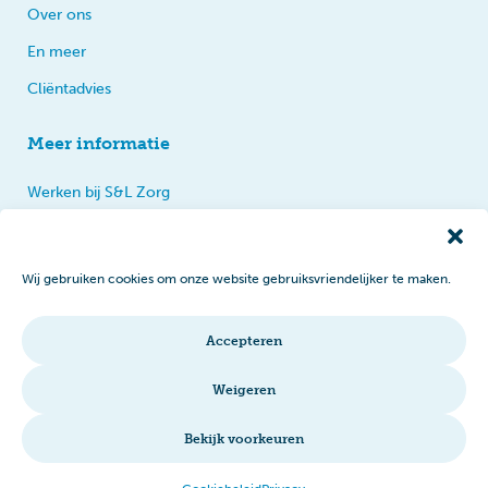
Over ons
En meer
Cliëntadvies
Meer informatie
Werken bij S&L Zorg
Privacy
Praten, tips en klachten
Wij gebruiken cookies om onze website gebruiksvriendelijker te maken.
Disclaimer
Cookiebeleid
Accepteren
Intranet
Weigeren
Bekijk voorkeuren
© 2026 S&L Zorg