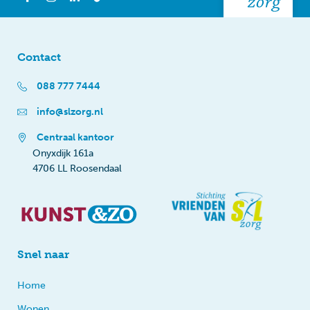
Contact
088 777 7444
info@slzorg.nl
Centraal kantoor
Onyxdijk 161a
4706 LL Roosendaal
Snel naar
Home
Wonen