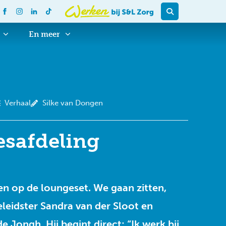
En meer
Verhaal
Silke van Dongen
esafdeling
en op de loungeset. We gaan zitten,
eidster Sandra van der Sloot en
 Jongh. Hij begint direct: “Ik werk bij