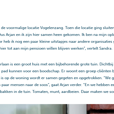
de voormalige locatie Vogelenzang. Toen die locatie ging sluiten
 Dus Arjan en ik zijn hier samen heen gekomen. Ik ben na mijn o
r heb ik nog een paar kleine uitstapjes naar andere organisaties
ier tot aan mijn pensioen willen blijven werken”, vertelt Sandra.
laan is een groot huis met een bijbehorende grote tuin. Dichtbij 
op pad kunnen voor een boodschap. Er woont een groep cliënten 
ig is op de woning wordt er samen gegeten en opgetrokken. “We
n paar mensen naar de soos”, gaat Arjan verder. “En we hebben e
de bakken in de tuin. Tomaten, munt, aardbeien. Daar maken we so