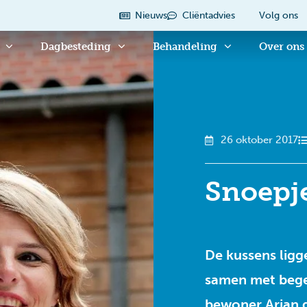
Nieuws
Cliëntadvies
Volg ons
Dagbesteding
Behandeling
Over ons
26 oktober 2017
Snoepj
De kussens ligg
samen met begel
bewoner Arjan de