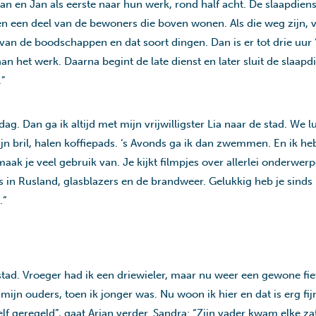
an en Jan als eerste naar hun werk, rond half acht. De slaapdiens
een deel van de bewoners die boven wonen. Als die weg zijn, ve
 van de boodschappen en dat soort dingen. Dan is er tot drie uur
an het werk. Daarna begint de late dienst en later sluit de slaa
.”
dag. Dan ga ik altijd met mijn vrijwilligster Lia naar de stad. We 
 bril, halen koffiepads. ‘s Avonds ga ik dan zwemmen. En ik h
ak je veel gebruik van. Je kijkt filmpjes over allerlei onderwerp
s in Rusland, glasblazers en de brandweer. Gelukkig heb je sinds
.“
e stad. Vroeger had ik een driewieler, maar nu weer een gewone fi
 mijn ouders, toen ik jonger was. Nu woon ik hier en dat is erg fijn
zelf geregeld”, gaat Arjan verder. Sandra: “Zijn vader kwam elke z