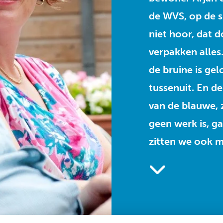
de WVS, op de 
niet hoor, dat d
verpakken alles
de bruine is gel
tussenuit. En d
van de blauwe, z
geen werk is, g
zitten we ook ma