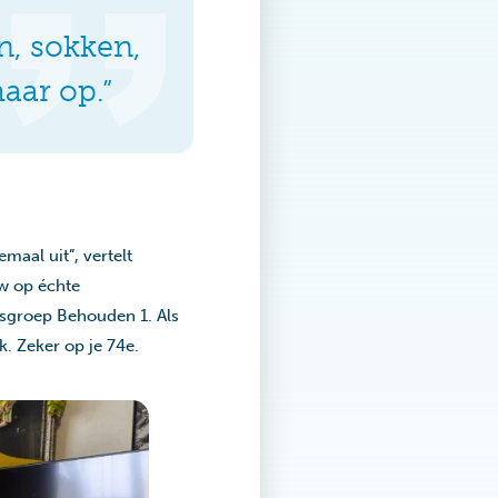
n, sokken,
aar op.”
maal uit”, vertelt
uw op échte
gsgroep Behouden 1. Als
k. Zeker op je 74e.