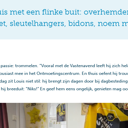
is met een flinke buit: overhemde
pet, sleutelhangers, bidons, noem m
passie: trommelen. “Vooral met de Vastenavend leeft hij zich hele
housiast mee in het Ontmoetingscentrum. En thuis oefent hij tro
 zit Louis niet stil: hij brengt zijn dagen door bij dagbestedin
t hij breeduit: “Niks!” En geef hem eens ongelijk, genieten mag oo