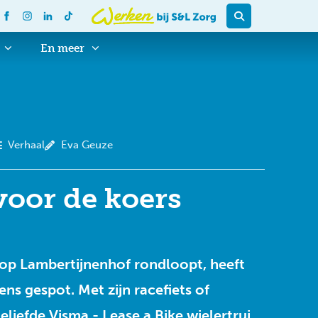
En meer
Verhaal
Eva Geuze
voor de koers
op Lambertijnenhof rondloopt, heeft
ens gespot. Met zijn racefiets of
geliefde Visma - Lease a Bike wielertrui.