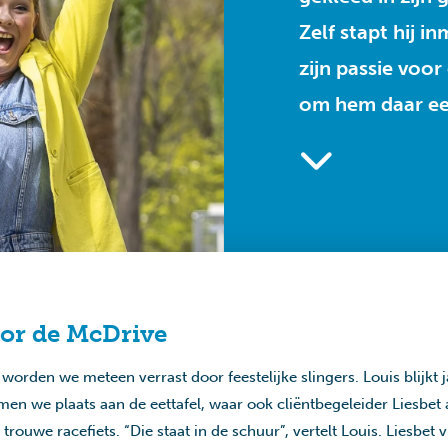
Zelf stapt hij i
zijn passie voor
om hem daar ee
oor de McDrive
worden we meteen verrast door feestelijke slingers. Louis blijkt jar
men we plaats aan de eettafel, waar ook cliëntbegeleider Liesbet 
trouwe racefiets. “Die staat in de schuur”, vertelt Louis. Liesbet v