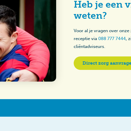
Heb je een v
weten?
Voor al je vragen over onze
receptie via
088 777 7444
, 
cliëntadviseurs.
Direct zorg aanvrag