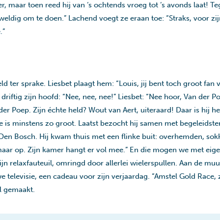
er, maar toen reed hij van ‘s ochtends vroeg tot ‘s avonds laat!
eweldig om te doen.” Lachend voegt ze eraan toe: “Straks, voor zij
.”
ld ter sprake. Liesbet plaagt hem: “Louis, jij bent toch groot fan
driftig zijn hoofd: “Nee, nee, nee!” Liesbet: “Nee hoor, Van der Po
 Poep. Zijn échte held? Wout van Aert, uiteraard! Daar is hij h
e is minstens zo groot. Laatst bezocht hij samen met begeleidste
en Bosch. Hij kwam thuis met een flinke buit: overhemden, sokke
maar op. Zijn kamer hangt er vol mee.” En die mogen we met ei
zijn relaxfauteuil, omringd door allerlei wielerspullen. Aan de muu
e televisie, een cadeau voor zijn verjaardag. “Amstel Gold Race, 
al gemaakt.