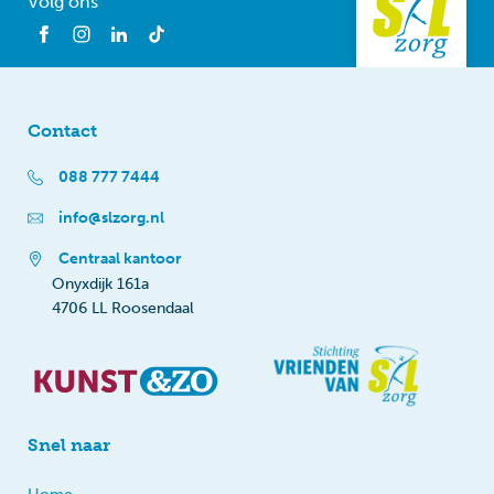
Volg ons
Contact
088 777 7444
info@slzorg.nl
Centraal kantoor
Onyxdijk 161a
4706 LL Roosendaal
Snel naar