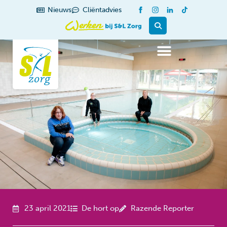
de
Nieuws
Cliëntadvies
inhoud
23 april 2021
De hort op
Razende Reporter