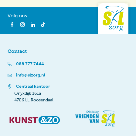
Volg ons
Contact
088 777 7444
info@slzorg.nl
Centraal kantoor
Onyxdijk 161a
4706 LL Roosendaal