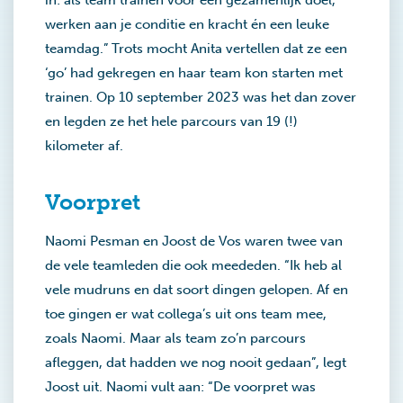
in: als team trainen voor een gezamenlijk doel,
werken aan je conditie en kracht én een leuke
teamdag.” Trots mocht Anita vertellen dat ze een
‘go’ had gekregen en haar team kon starten met
trainen. Op 10 september 2023 was het dan zover
en legden ze het hele parcours van 19 (!)
kilometer af.
Voorpret
Naomi Pesman en Joost de Vos waren twee van
de vele teamleden die ook meededen. “Ik heb al
vele mudruns en dat soort dingen gelopen. Af en
toe gingen er wat collega’s uit ons team mee,
zoals Naomi. Maar als team zo’n parcours
afleggen, dat hadden we nog nooit gedaan”, legt
Joost uit. Naomi vult aan: “De voorpret was