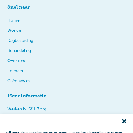
Snel naar
Home
Wonen
Dagbesteding
Behandeling
Over ons
En meer
Cliëntadvies
Meer informatie
Werken bij S&L Zorg
Privacy
Praten, tips en klachten
Wij gebruiken cookies om onze website gebruiksvriendelijker te maken.