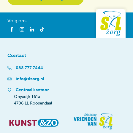
Volg ons
Contact
088 777 7444
info@slzorg.nl
Centraal kantoor
Onyxdijk 161a
4706 LL Roosendaal