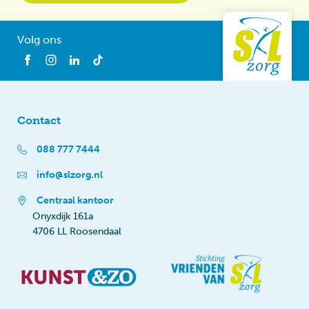
Volg ons
Contact
088 777 7444
info@slzorg.nl
Centraal kantoor
Onyxdijk 161a
4706 LL Roosendaal