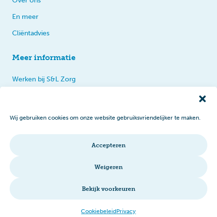
Over ons
En meer
Cliëntadvies
Meer informatie
Werken bij S&L Zorg
Privacy
Praten, tips en klachten
Wij gebruiken cookies om onze website gebruiksvriendelijker te maken.
Disclaimer
Cookiebeleid
Accepteren
Intranet
Weigeren
Bekijk voorkeuren
© 2026 S&L Zorg
Cookiebeleid
Privacy