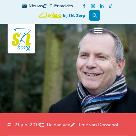
de
Nieuws
Cliëntadvies
inhoud
21 juni 2018
De dag van
René van Donschot