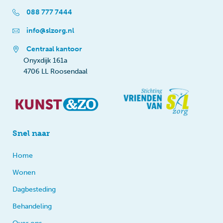
088 777 7444
info@slzorg.nl
Centraal kantoor
Onyxdijk 161a
4706 LL Roosendaal
Snel naar
Home
Wonen
Dagbesteding
Behandeling